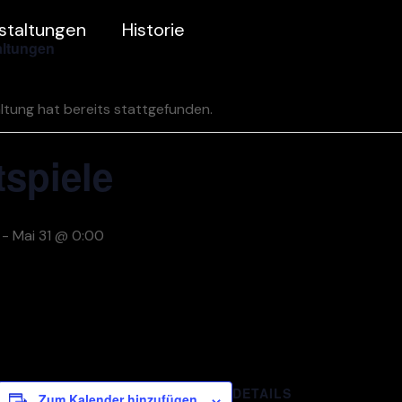
staltungen
Historie
altungen
ltung hat bereits stattgefunden.
spiele
-
Mai 31 @ 0:00
DETAILS
Zum Kalender hinzufügen